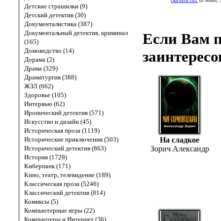
скачать fb2
(0.56Mb, 
Детские страшилки (9)
Детский детектив (30)
Документалистика (387)
Документальный детектив, криминал
Если Вам п
(165)
Домоводство (14)
заинтересо
Дорама (2)
Драма (329)
Драматургия (388)
ЖЗЛ (662)
Здоровье (105)
Интервью (62)
Иронический детектив (571)
Искусство и дизайн (45)
Историческая проза (1119)
Исторические приключения (503)
На сладкое
Исторический детектив (863)
Зорич Александр
История (1729)
Киберпанк (171)
Кино, театр, телевидение (189)
Классическая проза (5246)
Классический детектив (814)
Комиксы (5)
Компьютерные игры (22)
Компьютеры и Интернет (36)