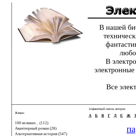
В нашей библ
техническ
фантастик
любов
В электрон
электронные 
Все элект
Алфавитный список авторов:
Жанры:
А
Б
В
Г
Д
Е
Ж
100 великих... (112)
па
Авантюрный роман (28)
Альтернативная история (547)