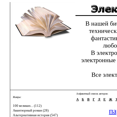
В нашей библ
техническ
фантастик
любов
В электрон
электронные 
Все элект
Алфавитный список авторов:
Жанры:
А
Б
В
Г
Д
Е
Ж
100 великих... (112)
па
Авантюрный роман (28)
Альтернативная история (547)