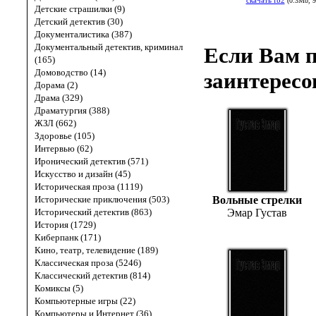
скачать fb2
(0.3Mb, 9
Детские страшилки (9)
Детский детектив (30)
Документалистика (387)
Документальный детектив, криминал
Если Вам п
(165)
Домоводство (14)
заинтересо
Дорама (2)
Драма (329)
Драматургия (388)
ЖЗЛ (662)
Здоровье (105)
Интервью (62)
Иронический детектив (571)
Искусство и дизайн (45)
Историческая проза (1119)
Исторические приключения (503)
Вольные стрелки
Исторический детектив (863)
Эмар Густав
История (1729)
Киберпанк (171)
Кино, театр, телевидение (189)
Классическая проза (5246)
Классический детектив (814)
Комиксы (5)
Компьютерные игры (22)
Компьютеры и Интернет (36)