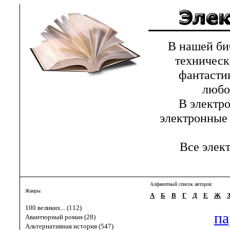
В нашей библ
техническ
фантастик
любов
В электрон
электронные 
Все элект
Алфавитный список авторов:
Жанры:
А
Б
В
Г
Д
Е
Ж
100 великих... (112)
па
Авантюрный роман (28)
Альтернативная история (547)