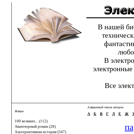
В нашей библ
техническ
фантастик
любов
В электрон
электронные 
Все элект
Алфавитный список авторов:
Жанры:
А
Б
В
Г
Д
Е
Ж
100 великих... (112)
па
Авантюрный роман (28)
Альтернативная история (547)