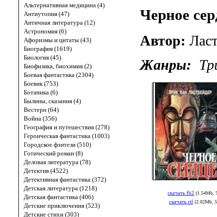
Альтернативная медицина (4)
Черное сер
Антиутопия (47)
Античная литература (12)
Астрономия (6)
Автор:
Лас
Афоризмы и цитаты (43)
Биография (1619)
Биология (45)
Жанры:
Тр
Биофизика, биохимия (2)
Боевая фантастика (2304)
Боевик (753)
Ботаника (6)
Былины, сказания (4)
Вестерн (64)
Война (356)
География и путешествия (278)
Героическая фантастика (1003)
Городское фэнтези (510)
Готический роман (8)
Деловая литература (78)
Детектив (4522)
Детективная фантастика (372)
Детская литература (1218)
скачать fb2
(1.54Mb, 
Детская фантастика (406)
скачать rtf
(2.02Mb, 5
Детские приключения (523)
Детские стихи (303)