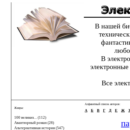
В нашей библ
техническ
фантастик
любов
В электрон
электронные 
Все элект
Алфавитный список авторов:
Жанры:
А
Б
В
Г
Д
Е
Ж
100 великих... (112)
па
Авантюрный роман (28)
Альтернативная история (547)