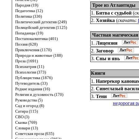
Трое из Атлантиды
Пародия (19)
Педагогика (12)
1.
Битва с судьбой
(
с
Политика (336)
2.
Хозяйка
(
скачать
:
Политический детектив (249)
Полицейский детектив (1125)
Попаданцы (19)
Частная магическая
Постапокалиптика (401)
1.
Лицензия
Поэзия (628)
Приключения (1170)
2.
Заговор
Природа и животные (188)
3.
Сны и явь
Проза (1691)
Психиатрия (11)
Психология (373)
Книги
Публицистика (1876)
1.
Наперекор канона
Путеводитель (33)
2.
Синеглазый васил
Редкие издания (16)
Религия и духовность (170)
3.
Тени
Руководства (5)
недорогая р
Сад и огород (8)
Сатира (115)
СВО (3)
Сказка (769)
Словари (13)
Советская проза (635)