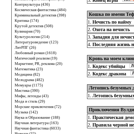
3.
Конец игры
Контркультура (436)
Космическая фантастика (484)
Кошка по имени Те
Криминальный детектив (398)
Критика (174)
1.
Нечисть по найму
Крутой детектив (508)
2.
Охота на нечисть
Кулинария (70)
Культурология (214)
3.
Западня для нечис
Литературоведение (123)
4.
Последняя жизнь н
ЛитРПГ (26)
Любовный роман (1618)
Магический реализм (19)
Кровь на моем клин
Маркетинг, PR, реклама (20)
1.
Кодекс убийцы
Математика (23)
2.
Кодекс дракона
Медицина (82)
Мелодрама (482)
Мемуары (1175)
Летопись безумных 
Мистика (390)
1.
Летопись безумных
Мифы, легенды (43)
Мода и стиль (29)
Морские приключения (72)
Приключения Вулдиж
Музыка (142)
1.
Практическая дем
Наука и Образование (188)
Научная литература (163)
2.
Правила черной н
Научная фантастика (6033)
Новелла (32)