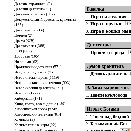
Детские страшилки (9)
Гадалка
Детский детектив (30)
Документалистика (387)
1.
Игра на желания
Документальный детектив, криминал
2.
Игра в прятки
(165)
Домоводство (14)
3.
Игра в кошки-мы
Дорама (2)
Драма (329)
Две сестры
Драматургия (388)
ЖЗЛ (662)
1.
Проклятье рода
Здоровье (105)
Интервью (62)
Демон-хранитель
Иронический детектив (571)
Искусство и дизайн (45)
1.
Демон-хранитель. 
Историческая проза (1119)
Исторические приключения (503)
Забавы марионеток
Исторический детектив (863)
История (1729)
1.
Найти кукловода
Киберпанк (171)
Кино, театр, телевидение (189)
Игры с Богами
Классическая проза (5246)
Классический детектив (814)
1.
Танец над бездной
Комиксы (5)
2.
Безымянный Бог
Компьютерные игры (22)
Компьютеры и Интернет (36)