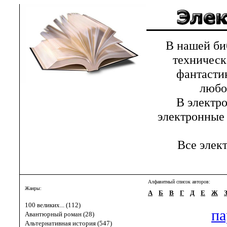
В нашей библ
техническ
фантастик
любов
В электрон
электронные 
Все элект
Алфавитный список авторов:
Жанры:
А
Б
В
Г
Д
Е
Ж
100 великих... (112)
па
Авантюрный роман (28)
Альтернативная история (547)