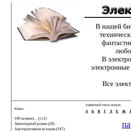
В нашей библ
техническ
фантастик
любов
В электрон
электронные 
Все элект
Алфавитный список авторов:
Жанры:
А
Б
В
Г
Д
Е
Ж
100 великих... (112)
па
Авантюрный роман (28)
Альтернативная история (547)