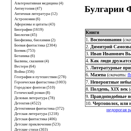
Альтернативная медицина (4)
Булгарин 
Антиутопия (47)
Античная литература (12)
Астрономия (6)
Афоризмы и цитаты (43)
Биография (1619)
Книги
Биология (45)
1.
Воспоминания
(
ск
Биофизика, биохимия (2)
Боевая фантастика (2304)
2.
Димитрий Самозв
Боевик (753)
3.
Иван Иванович В
Ботаника (6)
4.
Как люди дружатс
Былины, сказания (4)
Вестерн (64)
5.
Литературные при
Война (356)
6.
Мазепа
(
скачать
:
f
География и путешествия (278)
7.
Невероятные небы
Героическая фантастика (1003)
Городское фэнтези (510)
8.
Полдень, XIX век
(
Готический роман (8)
9.
Правдоподобные не
Деловая литература (78)
Детектив (4522)
10.
Чертополох, или
Детективная фантастика (372)
недорогая р
Детская литература (1218)
Детская фантастика (406)
Детские приключения (523)
Детские стихи (303)