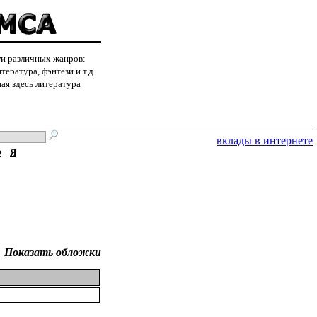
ги различных жанров:
ература, фэнтези и т.д.
ая здесь литература
вклады в интернете
Ю
Я
Показать обложки