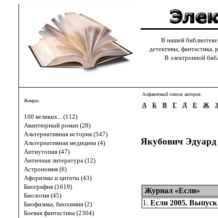
В нашей библиотеке с
детективы, фантастика, 
В электронной библи
Алфавитный список авторов:
Жанры:
А
Б
В
Г
Д
Е
Ж
100 великих... (112)
Авантюрный роман (28)
Альтернативная история (547)
Якубович Эдуард
Альтернативная медицина (4)
Антиутопия (47)
Античная литература (12)
Астрономия (6)
Афоризмы и цитаты (43)
Биография (1619)
Журнал «Если»
Биология (45)
1.
Если 2005. Выпуск
Биофизика, биохимия (2)
Боевая фантастика (2304)