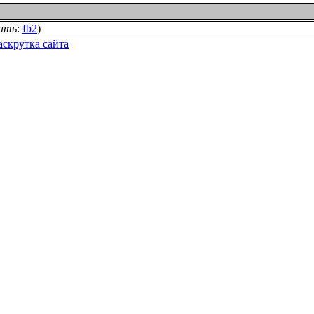
ать
:
fb2
)
аскрутка сайта