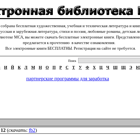
обрана бесплатная художественная, учебная и техническая литература и кни
русская и зарубежная литература, стихи и поэзия, любовные романы, детская лит
отеке МСА, вы можете скачать бесплатные электронные книги. Представленн
предлагается к прочтению в качестве ознакомления.
Все электронные книги БЕСПЛАТНЫ. Регистрация на сайте не требуется.
Поиск
З
И
Й
К
Л
М
Н
О
П
Р
С
Т
У
Ф
Х
Ц
Ч
Ш
Щ
Э
партнерские программы для заработка
 12
(
скачать
:
fb2
)