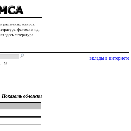
ги различных жанров:
ература, фэнтези и т.д.
ая здесь литература
вклады в интернете
Ю
Я
Показать обложки