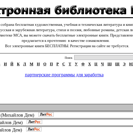
обрана бесплатная художественная, учебная и техническая литература и кни
русская и зарубежная литература, стихи и поэзия, любовные романы, детская лит
отеке МСА, вы можете скачать бесплатные электронные книги. Представленн
предлагается к прочтению в качестве ознакомления.
Все электронные книги БЕСПЛАТНЫ. Регистрация на сайте не требуется.
Поиск
З
И
Й
К
Л
М
Н
О
П
Р
С
Т
У
Ф
Х
Ц
Ч
Ш
Щ
Э
партнерские программы для заработка
(
Михайлов Дем
)
айлов Дем
)
айлов Дем
)