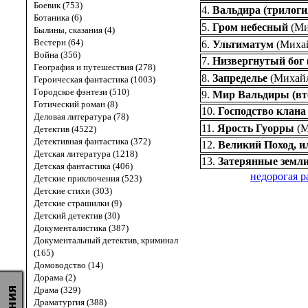
Боевик (753)
4.
Вальдира (трилоги
Ботаника (6)
5.
Гром небесный
(
Ми
Былины, сказания (4)
Вестерн (64)
6.
Ультиматум
(
Миха
Война (356)
7.
Низвергнутый бог
География и путешествия (278)
8.
Запределье
(
Михай
Героическая фантастика (1003)
Городское фэнтези (510)
9.
Мир Вальдиры (вт
Готический роман (8)
10.
Господство клана
Деловая литература (78)
11.
Ярость Гуорры
(
М
Детектив (4522)
Детективная фантастика (372)
12.
Великий Поход, и
Детская литература (1218)
13.
Затерянные земл
Детская фантастика (406)
недорогая р
Детские приключения (523)
Детские стихи (303)
Детские страшилки (9)
Детский детектив (30)
Документалистика (387)
Документальный детектив, криминал
(165)
Домоводство (14)
Дорама (2)
Драма (329)
Драматургия (388)