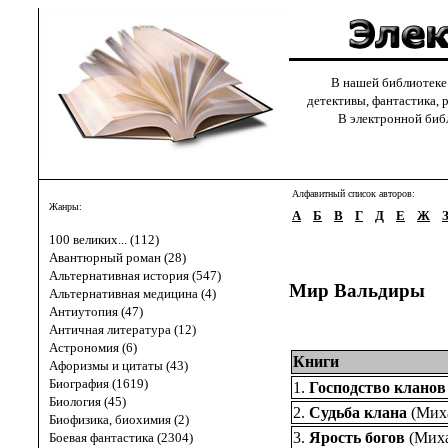
В нашей библиотеке с
детективы, фантастика, 
В электронной библи
Алфавитный список авторов:
Жанры:
А
Б
В
Г
Д
Е
Ж
100 великих... (112)
Авантюрный роман (28)
Альтернативная история (547)
Мир Вальдиры
Альтернативная медицина (4)
Антиутопия (47)
Античная литература (12)
Астрономия (6)
Книги
Афоризмы и цитаты (43)
Биография (1619)
1.
Господство кланов
Биология (45)
2.
Судьба клана
(
Мих
Биофизика, биохимия (2)
3.
Ярость богов
(
Мих
Боевая фантастика (2304)