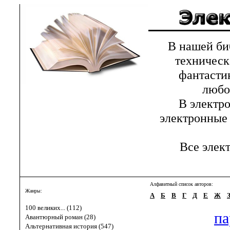
В нашей библ
техническ
фантастик
любов
В электрон
электронные 
Все элект
Алфавитный список авторов:
Жанры:
А
Б
В
Г
Д
Е
Ж
100 великих... (112)
па
Авантюрный роман (28)
Альтернативная история (547)