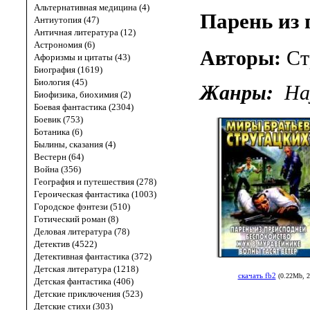
Альтернативная медицина (4)
Парень из 
Антиутопия (47)
Античная литература (12)
Астрономия (6)
Авторы:
Ст
Афоризмы и цитаты (43)
Биография (1619)
Биология (45)
Жанры:
На
Биофизика, биохимия (2)
Боевая фантастика (2304)
Боевик (753)
Ботаника (6)
Былины, сказания (4)
Вестерн (64)
Война (356)
География и путешествия (278)
Героическая фантастика (1003)
Городское фэнтези (510)
Готический роман (8)
Деловая литература (78)
Детектив (4522)
Детективная фантастика (372)
Детская литература (1218)
скачать fb2
(0.22Mb, 2
Детская фантастика (406)
Детские приключения (523)
Детские стихи (303)