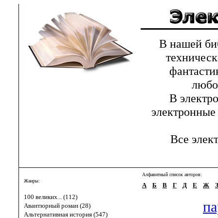
В нашей библ
техническ
фантастик
любов
В электрон
электронные 
Все элект
Алфавитный список авторов:
Жанры:
А
Б
В
Г
Д
Е
Ж
100 великих... (112)
па
Авантюрный роман (28)
Альтернативная история (547)