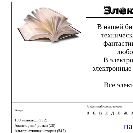
В нашей библ
техническ
фантастик
любов
В электрон
электронные 
Все элект
Алфавитный список авторов:
Жанры:
А
Б
В
Г
Д
Е
Ж
100 великих... (112)
па
Авантюрный роман (28)
Альтернативная история (547)